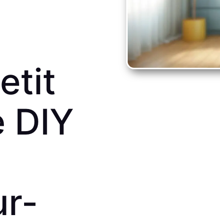
etit
e DIY
ur-