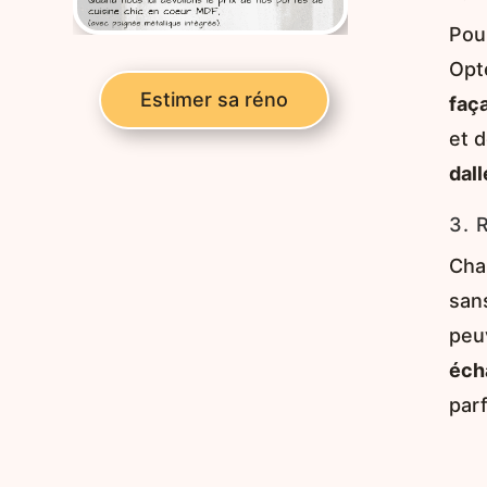
Pou
Opt
Estimer sa réno
faç
et d
dall
3. 
Cha
san
peu
écha
parf