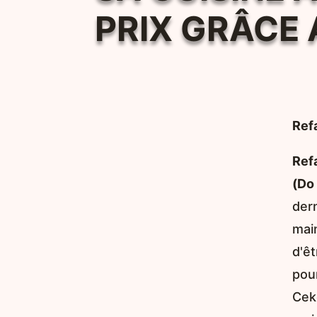
PRIX GRÂCE 
Ref
Refa
(Do 
der
mai
d'ê
pou
Cek