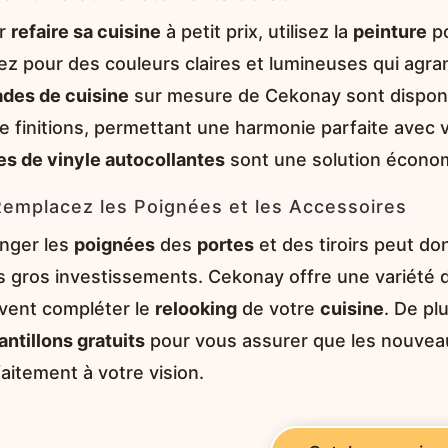
r
refaire sa cuisine
à petit prix, utilisez la
peinture
po
ez pour des couleurs claires et lumineuses qui agra
ades de cuisine
sur mesure de Cekonay sont dispon
e finitions, permettant une harmonie parfaite avec vo
es de vinyle autocollantes
sont une solution économi
Remplacez les Poignées et les Accessoires
nger les
poignées
des
portes
et des tiroirs peut d
s gros investissements. Cekonay offre une variété
vent compléter le
relooking
de votre
cuisine
. De pl
ntillons gratuits
pour vous assurer que les nouve
aitement à votre vision.