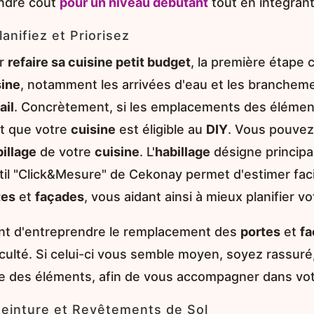
ndre coût
pour un niveau débutant
tout en intégran
Planifiez et Priorisez
r
refaire sa cuisine petit budget
, la première étape c
sine
, notamment les arrivées d'eau et les brancheme
ail
. Concrètement, si les emplacements des élémen
st que votre
cuisine
est éligible au
DIY
. Vous pouvez
illage
de votre
cuisine
. L'
habillage
désigne princip
util "Click&Mesure" de Cekonay permet d'estimer fa
tes
et
façades
, vous aidant ainsi à mieux planifier v
nt d'entreprendre le remplacement des
portes
et
fa
iculté. Si celui-ci vous semble moyen, soyez rassuré
e des éléments, afin de vous accompagner dans vot
Peinture et Revêtements de Sol