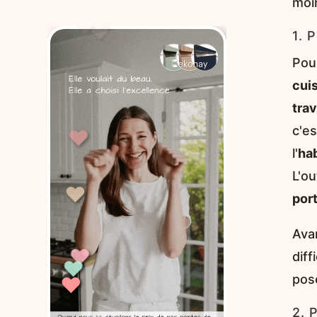
moi
♥
♥
1. 
Pou
♥
♥
cui
trav
c'e
l'
hab
L'o
♥
♥
por
Ava
♥
diff
♥
♥
pos
2. 