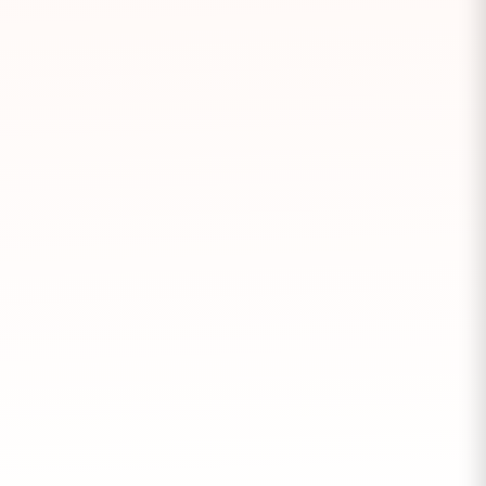
Choisissez une façade de meuble
de cuisine qui s'adapte aux
nouvelles dimensions de votre
cuisiniste en optant pour une
façade sur mesure. Catalogue en
ligne : Façades disponibles en mat,
brillant, bois.
Dossier Casser ou Rénover