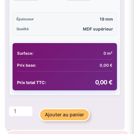
19 mm
Épaisseur
MDF supérieur
Qualité
Surface:
0 m²
Prix base:
0,00 €
0,00 €
Prix total TTC:
quantité
Ajouter au panier
de
Verde
Salvia