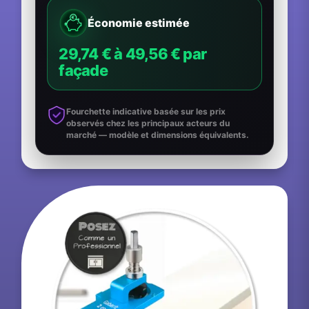
Économie estimée
29,74 € à 49,56 € par
façade
Fourchette indicative basée sur les prix
observés chez les principaux acteurs du
marché — modèle et dimensions équivalents.