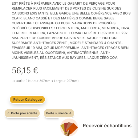
EST PRÊTE À PRÉPARER AVEC LE GABARIT DE PERÇAGE POUR
REMPLACER PLUS FACILEMENT DES PORTES DE CUISINE SUR DES
CAISSONS EXISTANTS. ELLE GARDE UNE BELLE COHÉRENCE AVEC BOIS
CLAIR, BLANC CASSÉ ET DES MATIÈRES COMME BEIGE SABLE.
OUVERTURE : CLASSIQUE OU PUSH. VARIATIONS DE POIGNÉES
INTÉGRÉES DISPONIBLES : FORMENTERA, MALLORCA, MENORCA, IBIZA,
TENERIFE, MADEIRA, LANZAROTE. FORMAT REPÈRE H 597 MM X L 297
MM. PORTE DE CUISINE VERDE SALVIA VERT SAUGE – FINITION
SUPERMATE ANTI-TRACES ZÉNIT , MODÈLE STANDARD 4 CHANTS .
ÉPAISSEUR 19 MM, CŒUR MDF PREMIUM. ANTI-TRACES (TRACES BIEN
MOINS VISIBLES AU QUOTIDIEN), ANTIBACTÉRIENNE, ANTI-
JAUNISSEMENT, RÉSISTANCE AUX RAYURES, LAQUE ZÉRO COV.
56,15
€
la porte
(Hauteur 597mm x Largeur 297mm)
Retour Catalogue
←
Porte précédente
Porte suivante
→
Recevoir échantillons