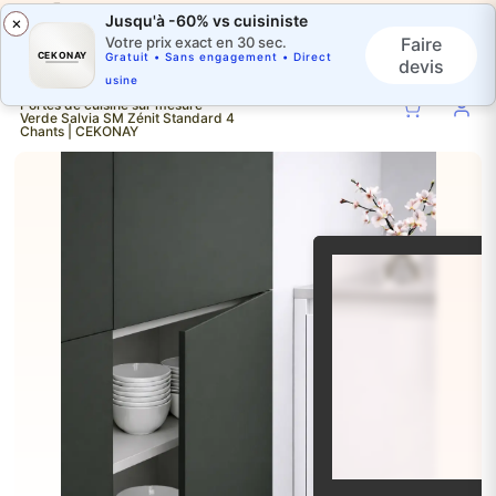
Jusqu'à -60% vs cuisiniste
×
Faire
Votre prix exact en 30 sec.
CEKONAY
Gratuit • Sans engagement • Direct
devis
usine
Portes de cuisine sur mesure -
Verde Salvia SM Zénit Standard 4
Chants | CEKONAY