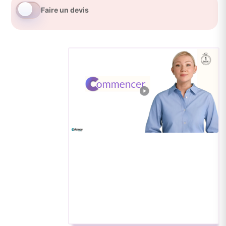
SM
Faire un devis
Zénit
Standard
4
Chants