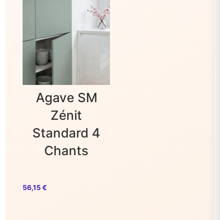
Entretien Et Usage :
Entretien : Chiffon Humide. Pas De Solvants.
Agave SM
Zénit
Standard 4
Chants
56,15
€