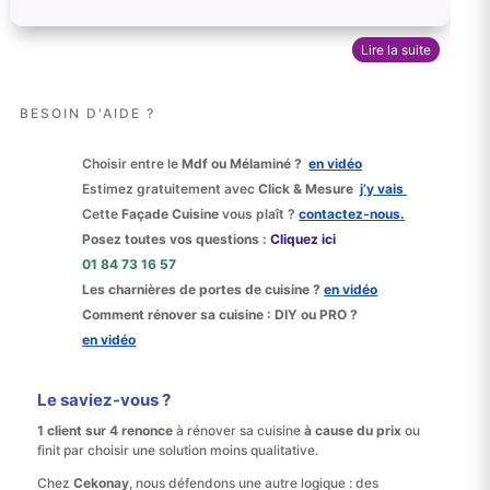
Lire la suite
BESOIN D'AIDE ?
Choisir entre le
Mdf ou Mélaminé ?
en vidéo
Estimez gratuitement avec
Click & Mesure
j’y vais
Cette
Façade Cuisine
vous plaît ?
contactez‑nous.
Posez toutes vos questions :
Cliquez ici
01 84 73 16 57
Les charnières de portes de cuisine ?
en vidéo
Comment rénover sa cuisine : DIY ou PRO ?
en vidéo
Le saviez-vous ?
1 client sur 4 renonce
à rénover sa cuisine
à cause du prix
ou
finit par choisir une solution moins qualitative.
Chez
Cekonay
, nous défendons une autre logique : des