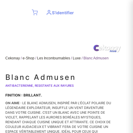
S'identifier
mbres
Cekonay
/
e-Shop
/
Les Incontournables
/
Luxe
/ Blanc Admusen
Blanc Admusen
ANTIBACTERIENNE, RESISTANTE AUX RAYURES
FINITION : BRILLANT.
ON AIME
: LE BLANC ADMUSEN, INSPIRÉ PAR L’ÉCLAT POLAIRE DU
LÉGENDAIRE EXPLORATEUR, INSUFFLE UN VENT D’AVENTURE
DANS VOTRE CUISINE. C’EST UN BLANC AVEC UNE POINTE DE
VIOLET, RAPPELANT LES AURORES BORÉALES MYSTIQUES,
RENDANT CHAQUE CUISINE UNIQUE ET ATTIRANTE. CE CHOIX DE
COULEUR AUDACIEUX ET VIBRANT FERA DE VOTRE CUISINE UN
ESPACE VÉRITABLEMENT UNIQUE. IDÉAL POUR CEUX QUI