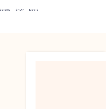
SSIERS
SHOP
DEVIS
rix bas toute l’année
+
ventes privées exclusives
réservées aux me