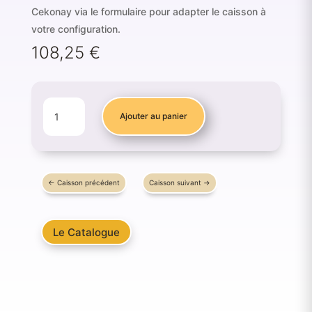
Cekonay via le formulaire pour adapter le caisson à
votre configuration.
108,25
€
QUANTITÉ
Ajouter au panier
DE
MEUBLE
HAUT
ANGLE
←
Caisson précédent
Caisson suivant
→
À
PAN
COUPÉ
Le Catalogue
BLANC
700
×
630
×