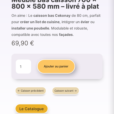
800 × 580 mm – livré à plat
On aime : Le
caisson bas Cekonay
de 80 cm, parfait
pour
créer un îlot de cuisine
, intégrer un
évier
ou
installer une poubelle
. Modulable et robuste,
compatible avec toutes nos
façades
.
69,90
€
QUANTITÉ
Ajouter au panier
DE
MEUBLE
BAS
CAISSON
←
Caisson précédent
Caisson suivant
→
700
×
800
Le Catalogue
×