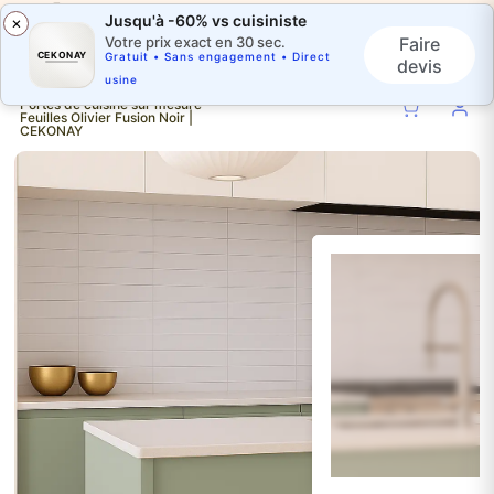
Jusqu'à -60% vs cuisiniste
×
Faire
Votre prix exact en 30 sec.
CEKONAY
Gratuit • Sans engagement • Direct
devis
usine
Portes de cuisine sur mesure -
Feuilles Olivier Fusion Noir |
CEKONAY