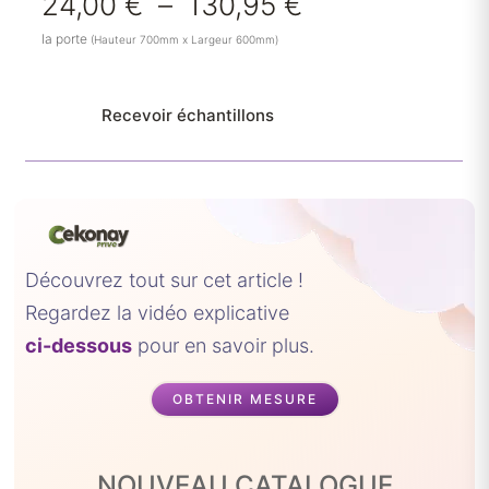
Plage
24,00
€
–
130,95
€
de
la porte
(Hauteur 700mm x Largeur 600mm)
prix :
24,00 €
à
Recevoir échantillons
130,95 €
Découvrez tout sur cet article !
Regardez la vidéo explicative
ci-dessous
pour en savoir plus.
OBTENIR MESURE
NOUVEAU CATALOGUE