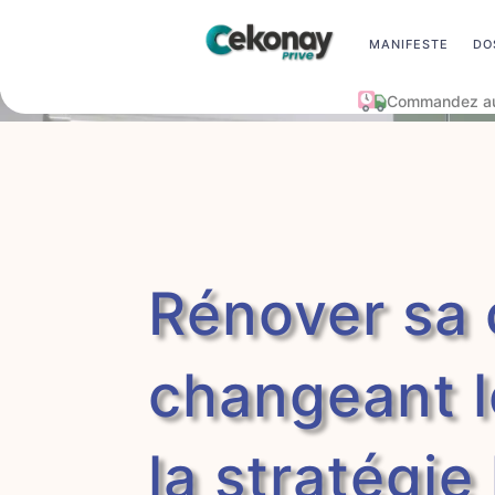
MANIFESTE
DO
Pri
Rénover sa 
changeant l
la stratégie 