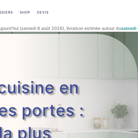
SSIERS
SHOP
DEVIS
x bas toute l’année
+
ventes privées exclusives
réservées aux memb
cuisine en
es portes :
la plus