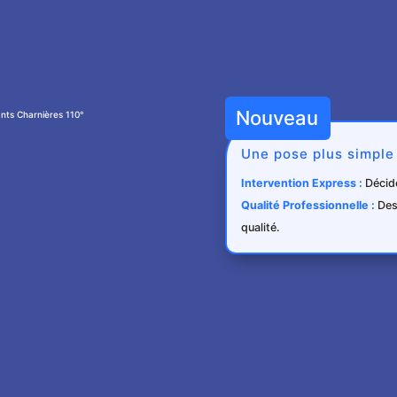
Nouveau
nts Charnières 110°
Une pose plus simple
Intervention Express :
Décide
Qualité Professionnelle :
Des 
qualité.