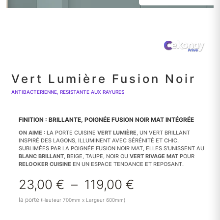
Vert Lumière Fusion Noir
ANTIBACTERIENNE, RESISTANTE AUX RAYURES
FINITION : BRILLANTE, POIGNÉE FUSION NOIR MAT INTÉGRÉE
ON AIME :
LA PORTE CUISINE
VERT LUMIÈRE
, UN VERT BRILLANT
INSPIRÉ DES LAGONS, ILLUMINENT AVEC SÉRÉNITÉ ET CHIC.
SUBLIMÉES PAR LA POIGNÉE FUSION NOIR MAT, ELLES S’UNISSENT AU
BLANC BRILLANT
, BEIGE, TAUPE, NOIR OU
VERT RIVAGE MAT
POUR
RELOOKER CUISINE
EN UN ESPACE TENDANCE ET REPOSANT.
Plage
23,00
€
–
119,00
€
de
la porte
(Hauteur 700mm x Largeur 600mm)
prix :
23,00 €