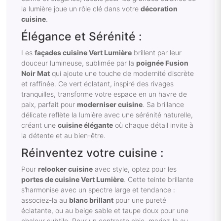
la lumière joue un rôle clé dans votre
décoration
cuisine
.
Élégance et Sérénité :
Les
façades cuisine Vert Lumière
brillent par leur
douceur lumineuse, sublimée par la
poignée Fusion
Noir Mat
qui ajoute une touche de modernité discrète
et raffinée. Ce vert éclatant, inspiré des rivages
tranquilles, transforme votre espace en un havre de
paix, parfait pour
moderniser cuisine
. Sa brillance
délicate reflète la lumière avec une sérénité naturelle,
créant une
cuisine élégante
où chaque détail invite à
la détente et au bien-être.
Réinventez votre cuisine :
Pour
relooker cuisine
avec style, optez pour les
portes de cuisine Vert Lumière
. Cette teinte brillante
s’harmonise avec un spectre large et tendance :
associez-la au
blanc brillant
pour une pureté
éclatante, ou au beige sable et taupe doux pour une
chaleur subtile. Pour un contraste chic, mariez-la au