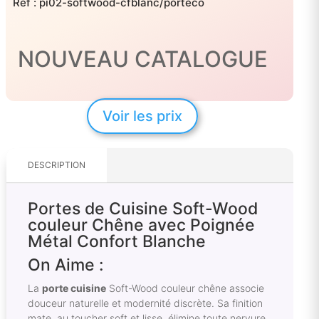
Réf :
pi02-softwood-cfblanc/portéco
NOUVEAU CATALOGUE
Voir les prix
DESCRIPTION
Portes de Cuisine Soft-Wood
couleur Chêne avec Poignée
Métal Confort Blanche
On Aime :
La
porte cuisine
Soft-Wood couleur chêne associe
douceur naturelle et modernité discrète. Sa finition
mate, au toucher soft et lisse, élimine toute nervure