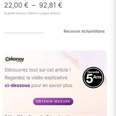
Plage
22,00
€
–
92,81
€
de
la porte
(Hauteur 700mm x Largeur 600mm)
prix :
22,00 €
à
Recevoir échantillons
92,81 €
Découvrez tout sur cet article !
Regardez la vidéo explicative
ci-dessous
pour en savoir plus.
OBTENIR MESURE