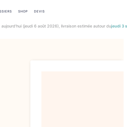
SSIERS
SHOP
DEVIS
rix bas toute l’année
+
ventes privées exclusives
réservées aux me