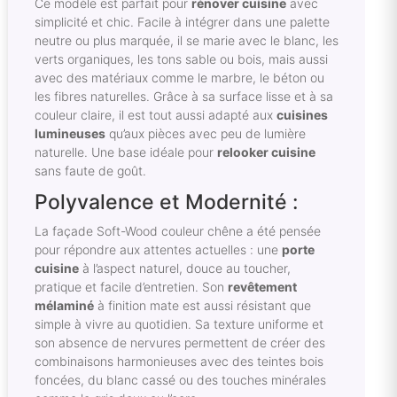
Ce modèle est parfait pour
rénover cuisine
avec
simplicité et chic. Facile à intégrer dans une palette
neutre ou plus marquée, il se marie avec le blanc, les
verts organiques, les tons sable ou bois, mais aussi
avec des matériaux comme le marbre, le béton ou
les fibres naturelles. Grâce à sa surface lisse et à sa
couleur claire, il est tout aussi adapté aux
cuisines
lumineuses
qu’aux pièces avec peu de lumière
naturelle. Une base idéale pour
relooker cuisine
sans faute de goût.
Polyvalence et Modernité :
La façade Soft-Wood couleur chêne a été pensée
pour répondre aux attentes actuelles : une
porte
cuisine
à l’aspect naturel, douce au toucher,
pratique et facile d’entretien. Son
revêtement
mélaminé
à finition mate est aussi résistant que
simple à vivre au quotidien. Sa texture uniforme et
son absence de nervures permettent de créer des
combinaisons harmonieuses avec des teintes bois
foncées, du blanc cassé ou des touches minérales