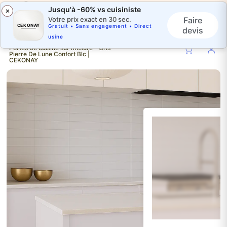
Jusqu'à -60% vs cuisiniste
×
Faire
Votre prix exact en 30 sec.
CEKONAY
Gratuit • Sans engagement • Direct
devis
usine
Portes de cuisine sur mesure - Gris
Pierre De Lune Confort Blc |
CEKONAY