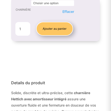
5,50 €
à
CHARNIÈRE
Effacer
9,43 €
QUANTITÉ
Ajouter au panier
DE
CHARNIÈRE
HETTICH
EN
MÉTAL
–
ANGLES
VARIÉS
(DE
30°
Details du produit
À
Solide, discrète et ultra-précise, cette
charnière
165°)
Hettich avec amortisseur intégré
assure une
ouverture fluide et une fermeture en douceur de vos