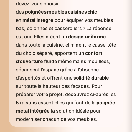
devez‑vous choisir
des
poignées meubles cuisines chic
en
métal intégré
pour équiper vos meubles
bas, colonnes et casseroliers ? La réponse
est oui. Elles créent un
design uniforme
dans toute la cuisine, éliminent le casse‑tête
du choix séparé, apportent un
confort
d’ouverture
fluide même mains mouillées,
sécurisent l’espace grâce à l’absence
d’aspérités et offrent une
solidité durable
sur toute la hauteur des façades. Pour
préparer votre projet, découvrez ci‑après les
5 raisons essentielles qui font de la
poignée
métal intégrée
la solution idéale pour
moderniser chacun de vos meubles.