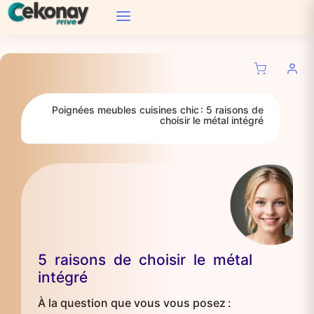
Poignées meubles cuisines chic : 5 raisons de
choisir le métal intégré
5 raisons de choisir le métal
intégré
À la question que vous vous posez :