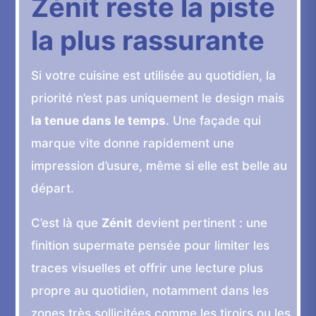
Zénit reste la piste
la plus rassurante
Si votre cuisine est utilisée au quotidien, la
priorité n’est pas uniquement le design mais
la tenue dans le temps
. Une façade qui
marque vite donne rapidement une
impression d’usure, même si elle est belle au
départ.
C’est là que
Zénit
devient pertinent : une
finition supermate pensée pour limiter les
traces visuelles et offrir une lecture plus
propre au quotidien, notamment dans les
zones très sollicitées comme les tiroirs ou les