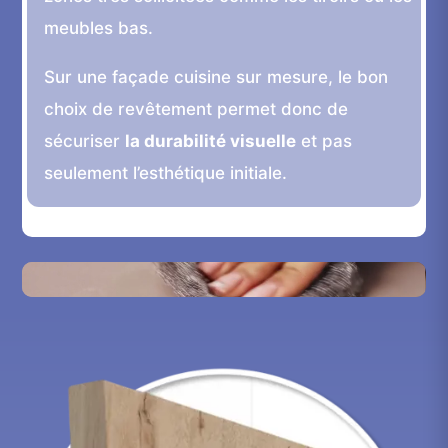
meubles bas.
Sur une façade cuisine sur mesure, le bon
choix de revêtement permet donc de
sécuriser
la durabilité visuelle
et pas
seulement l’esthétique initiale.