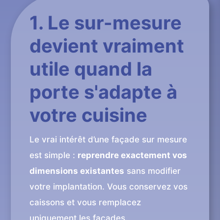
1. Le sur-mesure
devient vraiment
utile quand la
porte s'adapte à
votre cuisine
Le vrai intérêt d’une façade sur mesure
est simple :
reprendre exactement vos
dimensions existantes
sans modifier
votre implantation. Vous conservez vos
caissons et vous remplacez
uniquement les façades.