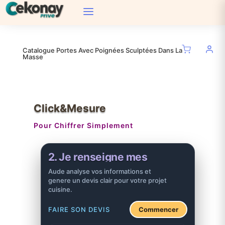
Catalogue Portes Avec Poignées Sculptées Dans La
Masse
Click&Mesure
Pour Chiffrer Simplement
3. J'obtiens mon devis
Aude analyse vos informations et
genere un devis clair pour votre projet
cuisine.
FAIRE SON DEVIS
Commencer