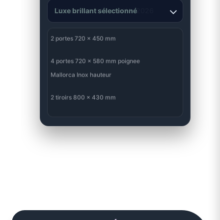
Luxe brillant sélectionné
DEVIS PRET
2 portes 720 x 450 mm
Prix
4 portes 720 x 580 mm poignee
Prix
Mallorca Inox hauteur
2 tiroirs 800 x 430 mm
Prix
Total estime
Prix