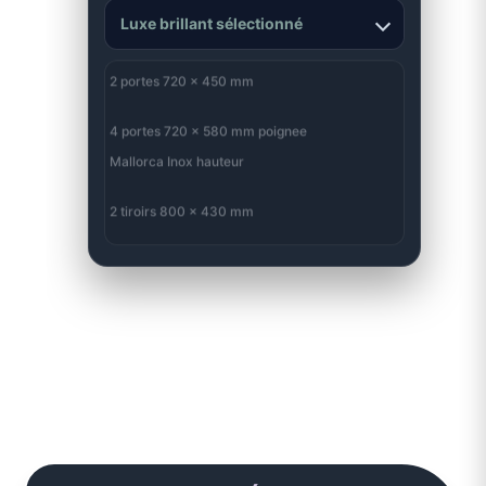
Luxe brillant sélectionné
DEVIS PRET
2 portes 720 x 450 mm
Prix
4 portes 720 x 580 mm poignee
Prix
Mallorca Inox hauteur
2 tiroirs 800 x 430 mm
Prix
Total estime
Prix