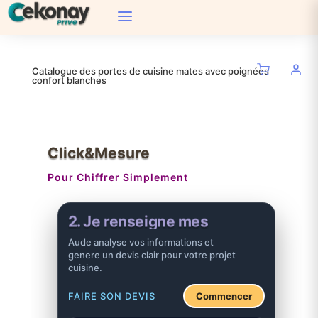
Catalogue des portes de cuisine mates avec poignées
confort blanches
Click&Mesure
Pour Chiffrer Simplement
3. J'obtiens mon devis
Aude analyse vos informations et
genere un devis clair pour votre projet
cuisine.
FAIRE SON DEVIS
Commencer